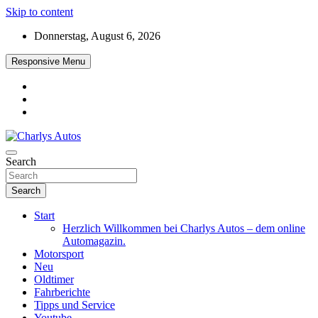
Skip to content
Donnerstag, August 6, 2026
Responsive Menu
Das neue Automagazin – global. regional. informativ. interaktiv
Search
Charlys Autos
Search
Start
Herzlich Willkommen bei Charlys Autos – dem online
Automagazin.
Motorsport
Neu
Oldtimer
Fahrberichte
Tipps und Service
Youtube