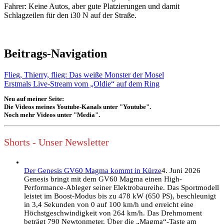
Fahrer: Keine Autos, aber gute Platzierungen und damit
Schlagzeilen für den i30 N auf der Straße.
Beitrags-Navigation
Flieg, Thierry, flieg: Das weiße Monster der Mosel
Erstmals Live-Stream vom „Oldie“ auf dem Ring
Neu auf meiner Seite:
Die Videos meines Youtube-Kanals unter "Youtube".
Noch mehr Videos unter "Media".
Shorts - Unser Newsletter
Der Genesis GV60 Magma kommt in Kürze
4. Juni 2026
Genesis bringt mit dem GV60 Magma einen High-
Performance-Ableger seiner Elektrobaureihe. Das Sportmodell
leistet im Boost-Modus bis zu 478 kW (650 PS), beschleunigt
in 3,4 Sekunden von 0 auf 100 km/h und erreicht eine
Höchstgeschwindigkeit von 264 km/h. Das Drehmoment
beträgt 790 Newtonmeter. Über die „Magma“-Taste am