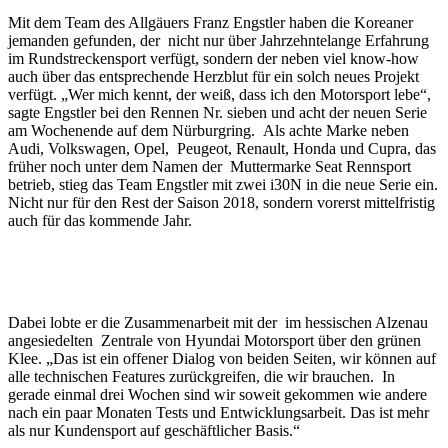
Mit dem Team des Allgäuers Franz Engstler haben die Koreaner
jemanden gefunden, der nicht nur über Jahrzehntelange Erfahrung
im Rundstreckensport verfügt, sondern der neben viel know-how
auch über das entsprechende Herzblut für ein solch neues Projekt
verfügt. „Wer mich kennt, der weiß, dass ich den Motorsport lebe“,
sagte Engstler bei den Rennen Nr. sieben und acht der neuen Serie
am Wochenende auf dem Nürburgring. Als achte Marke neben
Audi, Volkswagen, Opel, Peugeot, Renault, Honda und Cupra, das
früher noch unter dem Namen der Muttermarke Seat Rennsport
betrieb, stieg das Team Engstler mit zwei i30N in die neue Serie ein.
Nicht nur für den Rest der Saison 2018, sondern vorerst mittelfristig
auch für das kommende Jahr.
Dabei lobte er die Zusammenarbeit mit der im hessischen Alzenau
angesiedelten Zentrale von Hyundai Motorsport über den grünen
Klee. „Das ist ein offener Dialog von beiden Seiten, wir können auf
alle technischen Features zurückgreifen, die wir brauchen. In
gerade einmal drei Wochen sind wir soweit gekommen wie andere
nach ein paar Monaten Tests und Entwicklungsarbeit. Das ist mehr
als nur Kundensport auf geschäftlicher Basis.“