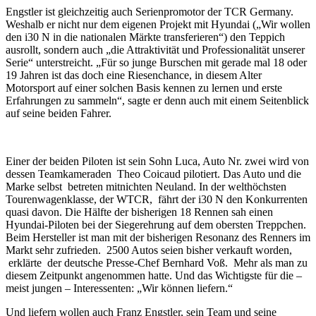
Engstler ist gleichzeitig auch Serienpromotor der TCR Germany.
Weshalb er nicht nur dem eigenen Projekt mit Hyundai („Wir wollen
den i30 N in die nationalen Märkte transferieren“) den Teppich
ausrollt, sondern auch „die Attraktivität und Professionalität unserer
Serie“ unterstreicht. „Für so junge Burschen mit gerade mal 18 oder
19 Jahren ist das doch eine Riesenchance, in diesem Alter
Motorsport auf einer solchen Basis kennen zu lernen und erste
Erfahrungen zu sammeln“, sagte er denn auch mit einem Seitenblick
auf seine beiden Fahrer.
Einer der beiden Piloten ist sein Sohn Luca, Auto Nr. zwei wird von
dessen Teamkameraden Theo Coicaud pilotiert. Das Auto und die
Marke selbst betreten mitnichten Neuland. In der welthöchsten
Tourenwagenklasse, der WTCR, fährt der i30 N den Konkurrenten
quasi davon. Die Hälfte der bisherigen 18 Rennen sah einen
Hyundai-Piloten bei der Siegerehrung auf dem obersten Treppchen.
Beim Hersteller ist man mit der bisherigen Resonanz des Renners im
Markt sehr zufrieden. 2500 Autos seien bisher verkauft worden,
erklärte der deutsche Presse-Chef Bernhard Voß. Mehr als man zu
diesem Zeitpunkt angenommen hatte. Und das Wichtigste für die –
meist jungen – Interessenten: „Wir können liefern.“
Und liefern wollen auch Franz Engstler, sein Team und seine