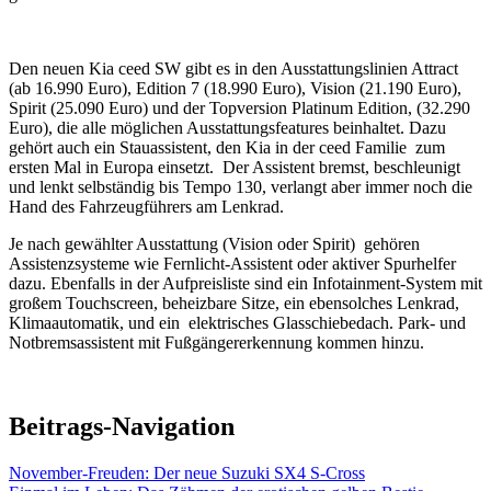
Den neuen Kia ceed SW gibt es in den Ausstattungslinien Attract
(ab 16.990 Euro), Edition 7 (18.990 Euro), Vision (21.190 Euro),
Spirit (25.090 Euro) und der Topversion Platinum Edition, (32.290
Euro), die alle möglichen Ausstattungsfeatures beinhaltet. Dazu
gehört auch ein Stauassistent, den Kia in der ceed Familie zum
ersten Mal in Europa einsetzt. Der Assistent bremst, beschleunigt
und lenkt selbständig bis Tempo 130, verlangt aber immer noch die
Hand des Fahrzeugführers am Lenkrad.
Je nach gewählter Ausstattung (Vision oder Spirit) gehören
Assistenzsysteme wie Fernlicht-Assistent oder aktiver Spurhelfer
dazu. Ebenfalls in der Aufpreisliste sind ein Infotainment-System mit
großem Touchscreen, beheizbare Sitze, ein ebensolches Lenkrad,
Klimaautomatik, und ein elektrisches Glasschiebedach. Park- und
Notbremsassistent mit Fußgängererkennung kommen hinzu.
Beitrags-Navigation
November-Freuden: Der neue Suzuki SX4 S-Cross