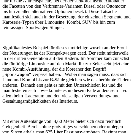
nur für die Antriebspalette, bei der der südkoreanische Autobauer
die Facetten von den Verbrenner-Varianten Diesel oder Ottomotor
bis hin zu allen alternativen Optionen besetzt. Diese Tatsache
manifestiert sich auch in der Besetzung der einzelnen Segmente und
Karoserie-Typen über Limousine, Kombi, SUV bis hin zum
reinrassigen Sportwagen Stinger.
Signifikantestes Beispiel für dieses umtriebige wuseln an der Front
der Neuerungen ist der Kompaktwagen ceed. Der steht mittlerweile
in der dritten Generation auf den Rädern. Im Sommer kam zunächst
die fünftürige Limousine auf den Markt. Ihr zur Seite steht jetzt eine
neue Kombi-Ausführung, der die Koreaner den Begriff
„Sportswagon“ verpasst haben. Wobei man sagen muss, dass sich
Limo und Kombi bis zur B-Säule gleichen wie das berühmte Ei dem
anderen. Danach erst geht es mit den Unterschieden los und die
manifestieren sich – wie könnte es in diesem Falle anders sein – vor
allem beim Laderaum und den vielseitigen Verwendungs- und
Gestaltungsmöglichkeiten des Interieurs.
Mit einer Außenlänge von 4,60 Meter bietet sich dazu reichlich
Gelegenheit. Bereits ohne großartiges verschieben oder umlegen
von Sitzen erhält man 625 Liter Fassungsvermögen. Beginnt man