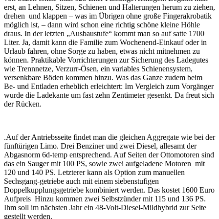
erst, an Lehnen, Sitzen, Schienen und Halterungen herum zu ziehen,
drehen und klappen – was im Übrigen ohne große Fingerakrobatik
möglich ist, – dann wird schon eine richtig schöne kleine Höhle
draus. In der letzten „Ausbaustufe“ kommt man so auf satte 1700
Liter. Ja, damit kann die Familie zum Wochenend-Einkauf oder in
Urlaub fahren, ohne Sorge zu haben, etwas nicht mitnehmen zu
können. Praktikable Vorrichterungen zur Sicherung des Ladegutes
wie Trennnetze, Verzurr-Ösen, ein variables Schienensystem,
versenkbare Böden kommen hinzu. Was das Ganze zudem beim
Be- und Entladen erheblich erleichtert: Im Vergleich zum Vorgänger
wurde die Ladekante um fast zehn Zentimeter gesenkt. Da freut sich
der Rücken.
.Auf der Antriebsseite findet man die gleichen Aggregate wie bei der
fünftürigen Limo. Drei Benziner und zwei Diesel, allesamt der
Abgasnorm 6d-temp entsprechend. Auf Seiten der Ottomotoren sind
das ein Sauger mit 100 PS, sowie zwei aufgeladene Motoren mit
120 und 140 PS. Letzterer kann als Option zum manuellen
Sechsgang-getriebe auch mit einem siebenstufigen
Doppelkupplungsgetriebe kombiniert werden. Das kostet 1600 Euro
Aufpreis Hinzu kommen zwei Selbstzünder mit 115 und 136 PS.
Ihm soll im nächsten Jahr ein 48-Volt-Diesel-Mildhybrid zur Seite
gestellt werden.