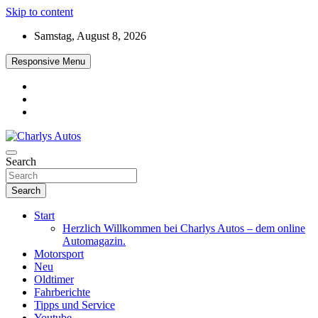
Skip to content
Samstag, August 8, 2026
Responsive Menu
Das neue Automagazin – global. regional. informativ. interaktiv
Search
Charlys Autos
Search
Start
Herzlich Willkommen bei Charlys Autos – dem online
Automagazin.
Motorsport
Neu
Oldtimer
Fahrberichte
Tipps und Service
Youtube