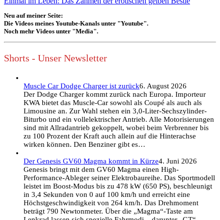
Einmal im Leben: Das Zähmen der erotischen gelben Bestie
Neu auf meiner Seite:
Die Videos meines Youtube-Kanals unter "Youtube".
Noch mehr Videos unter "Media".
Shorts - Unser Newsletter
Muscle Car Dodge Charger ist zurück
6. August 2026
Der Dodge Charger kommt zurück nach Europa. Importeur
KWA bietet das Muscle-Car sowohl als Coupé als auch als
Limousine an. Zur Wahl stehen ein 3,0-Liter-Sechszylinder-
Biturbo und ein vollelektrischer Antrieb. Alle Motorisierungen
sind mit Allradantrieb gekoppelt, wobei beim Verbrenner bis
zu 100 Prozent der Kraft auch allein auf die Hinterachse
wirken können. Den Benziner gibt es…
Der Genesis GV60 Magma kommt in Kürze
4. Juni 2026
Genesis bringt mit dem GV60 Magma einen High-
Performance-Ableger seiner Elektrobaureihe. Das Sportmodell
leistet im Boost-Modus bis zu 478 kW (650 PS), beschleunigt
in 3,4 Sekunden von 0 auf 100 km/h und erreicht eine
Höchstgeschwindigkeit von 264 km/h. Das Drehmoment
beträgt 790 Newtonmeter. Über die „Magma“-Taste am
Lenkrad lassen sich spezielle Fahrmodi – darunter „GT“