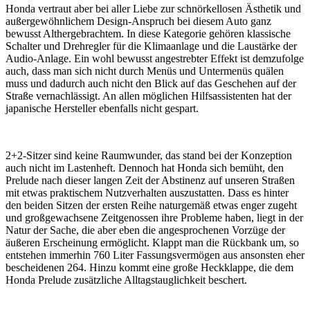
Honda vertraut aber bei aller Liebe zur schnörkellosen Ästhetik und
außergewöhnlichem Design-Anspruch bei diesem Auto ganz
bewusst Althergebrachtem. In diese Kategorie gehören klassische
Schalter und Drehregler für die Klimaanlage und die Laustärke der
Audio-Anlage. Ein wohl bewusst angestrebter Effekt ist demzufolge
auch, dass man sich nicht durch Menüs und Untermenüs quälen
muss und dadurch auch nicht den Blick auf das Geschehen auf der
Straße vernachlässigt. An allen möglichen Hilfsassistenten hat der
japanische Hersteller ebenfalls nicht gespart.
2+2-Sitzer sind keine Raumwunder, das stand bei der Konzeption
auch nicht im Lastenheft. Dennoch hat Honda sich bemüht, den
Prelude nach dieser langen Zeit der Abstinenz auf unseren Straßen
mit etwas praktischem Nutzverhalten auszustatten. Dass es hinter
den beiden Sitzen der ersten Reihe naturgemäß etwas enger zugeht
und großgewachsene Zeitgenossen ihre Probleme haben, liegt in der
Natur der Sache, die aber eben die angesprochenen Vorzüge der
äußeren Erscheinung ermöglicht. Klappt man die Rückbank um, so
entstehen immerhin 760 Liter Fassungsvermögen aus ansonsten eher
bescheidenen 264. Hinzu kommt eine große Heckklappe, die dem
Honda Prelude zusätzliche Alltagstauglichkeit beschert.