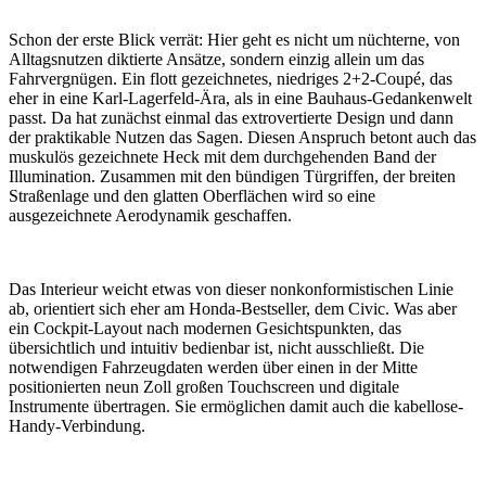
Schon der erste Blick verrät: Hier geht es nicht um nüchterne, von
Alltagsnutzen diktierte Ansätze, sondern einzig allein um das
Fahrvergnügen. Ein flott gezeichnetes, niedriges 2+2-Coupé, das
eher in eine Karl-Lagerfeld-Ära, als in eine Bauhaus-Gedankenwelt
passt. Da hat zunächst einmal das extrovertierte Design und dann
der praktikable Nutzen das Sagen. Diesen Anspruch betont auch das
muskulös gezeichnete Heck mit dem durchgehenden Band der
Illumination. Zusammen mit den bündigen Türgriffen, der breiten
Straßenlage und den glatten Oberflächen wird so eine
ausgezeichnete Aerodynamik geschaffen.
Das Interieur weicht etwas von dieser nonkonformistischen Linie
ab, orientiert sich eher am Honda-Bestseller, dem Civic. Was aber
ein Cockpit-Layout nach modernen Gesichtspunkten, das
übersichtlich und intuitiv bedienbar ist, nicht ausschließt. Die
notwendigen Fahrzeugdaten werden über einen in der Mitte
positionierten neun Zoll großen Touchscreen und digitale
Instrumente übertragen. Sie ermöglichen damit auch die kabellose-
Handy-Verbindung.