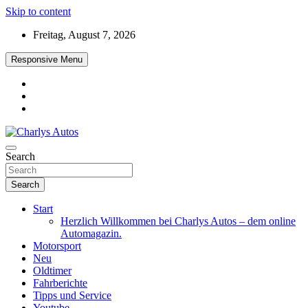
Skip to content
Freitag, August 7, 2026
Responsive Menu
Das neue Automagazin – global. regional. informativ. interaktiv
Search
Charlys Autos
Search
Start
Herzlich Willkommen bei Charlys Autos – dem online
Automagazin.
Motorsport
Neu
Oldtimer
Fahrberichte
Tipps und Service
Youtube