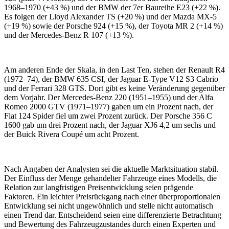
1968–1970 (+43 %) und der BMW der 7er Baureihe E23 (+22 %).
Es folgen der Lloyd Alexander TS (+20 %) und der Mazda MX-5
(+19 %) sowie der Porsche 924 (+15 %), der Toyota MR 2 (+14 %)
und der Mercedes-Benz R 107 (+13 %).
Am anderen Ende der Skala, in den Last Ten, stehen der Renault R4
(1972–74), der BMW 635 CSI, der Jaguar E-Type V12 S3 Cabrio
und der Ferrari 328 GTS. Dort gibt es keine Veränderung gegenüber
dem Vorjahr. Der Mercedes-Benz 220 (1951–1955) und der Alfa
Romeo 2000 GTV (1971–1977) gaben um ein Prozent nach, der
Fiat 124 Spider fiel um zwei Prozent zurück. Der Porsche 356 C
1600 gab um drei Prozent nach, der Jaguar XJ6 4,2 um sechs und
der Buick Rivera Coupé um acht Prozent.
Nach Angaben der Analysten sei die aktuelle Marktsituation stabil.
Der Einfluss der Menge gehandelter Fahrzeuge eines Modells, die
Relation zur langfristigen Preisentwicklung seien prägende
Faktoren. Ein leichter Preisrückgang nach einer überproportionalen
Entwicklung sei nicht ungewöhnlich und stelle nicht automatisch
einen Trend dar. Entscheidend seien eine differenzierte Betrachtung
und Bewertung des Fahrzeugzustandes durch einen Experten und