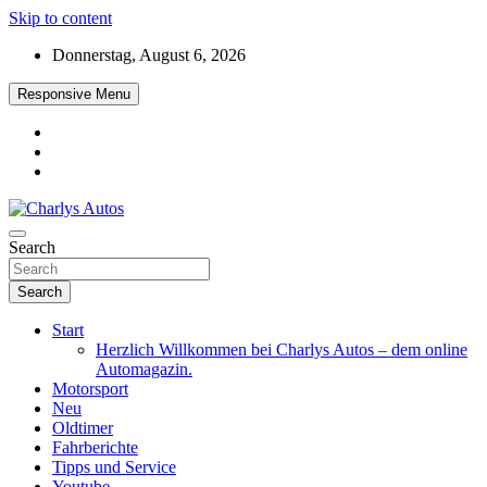
Skip to content
Donnerstag, August 6, 2026
Responsive Menu
Das neue Automagazin – global. regional. informativ. interaktiv
Search
Charlys Autos
Search
Start
Herzlich Willkommen bei Charlys Autos – dem online
Automagazin.
Motorsport
Neu
Oldtimer
Fahrberichte
Tipps und Service
Youtube