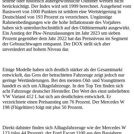
seltene oder historisch außergewöhnliche Oldtimer werden nicht
berücksichtigt. Der Index wird seit 1999 berechnet. Ausgehend vom
Basiswert von 1000 Punkten ist seitdem eine Wertsteigerung in
Deutschland von 193 Prozent zu verzeichnen. Ungünstige
Rahmenbedingungen wie die hohe Inflationsrate des Vorjahres
haben sich unterdurchschnittlich auf den Oldtimermarkt ausgewirkt.
Ein Anstieg der Pkw-Neuzulassungen im Jahr 2023 um sieben
Prozent gegenüber dem Jahr 2022 hat das Preisniveau im Segment
der Gebrauchtwagen entspannt. Der DOX stellt sich aber
unverändert auf hohem Niveau dar.
Einige Modelle haben sich deutlich stärker als der Gesamtmarkt
entwickelt, das Gros der betrachteten Fahrzeuge zeigt jedoch nur
geringe Wertänderungen. Bei den meisten Old- und Youngtimern
handelt es sich um Alltagsfahrzeuge. In den Top Ten finden sich
acht Fahrzeuge deutscher Hersteller. Der Wert des einst unbeliebten
VW Variant 412 L hat sich am deutlichsten entwickelt. Er
verzeichnete einen Preisanstieg um 76 Prozent. Der Mercedes W
198 (Flügeltürer) folgt mit plus 50 Prozent.
Direkt dahinter finden sich Alltagsfahrzeuge wie der Mercedes W
123 (plus 44 Prozent), der Ford Escort 1100 aus den Baujahren