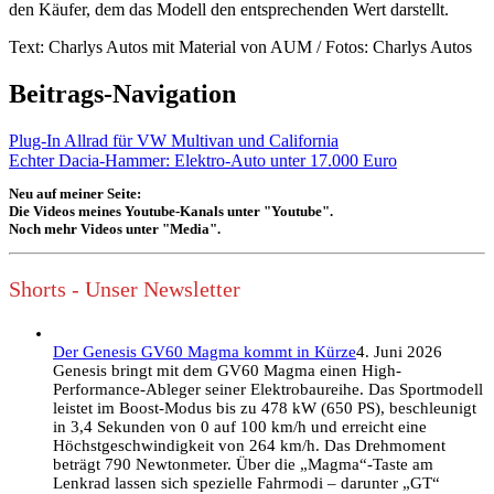
den Käufer, dem das Modell den entsprechenden Wert darstellt.
Text: Charlys Autos mit Material von AUM / Fotos: Charlys Autos
Beitrags-Navigation
Plug-In Allrad für VW Multivan und California
Echter Dacia-Hammer: Elektro-Auto unter 17.000 Euro
Neu auf meiner Seite:
Die Videos meines Youtube-Kanals unter "Youtube".
Noch mehr Videos unter "Media".
Shorts - Unser Newsletter
Der Genesis GV60 Magma kommt in Kürze
4. Juni 2026
Genesis bringt mit dem GV60 Magma einen High-
Performance-Ableger seiner Elektrobaureihe. Das Sportmodell
leistet im Boost-Modus bis zu 478 kW (650 PS), beschleunigt
in 3,4 Sekunden von 0 auf 100 km/h und erreicht eine
Höchstgeschwindigkeit von 264 km/h. Das Drehmoment
beträgt 790 Newtonmeter. Über die „Magma“-Taste am
Lenkrad lassen sich spezielle Fahrmodi – darunter „GT“