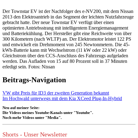
Der Townstar EV ist der Nachfolger des e-NV200, mit dem Nissan
2013 den Elektroantrieb in das Segment der leichten Nutzfahrzeuge
gebracht hatte. Der neue Townstar EV verfügt über einen
optimierten Antriebsstrang mit intelligentem Energiemanagement
und Batteriekühlung. Der Hersteller gibt eine Reichweite von über
300 Kilometern (nach WLTP) an. Der Elektromotor leistet 122 PS
und entwickelt ein Drehmoment von 245 Newtonmetern. Die 45-
kWh-Batterie kann mit Wechselstrom (11 kW oder 22 kW) oder
Gleichstrom über den CCS-Anschluss des Fahrzeugs aufgeladen
werden. Das Aufladen von 15 auf 80 Prozent soll in 37 Minuten
erledigt sein. Fotos: Nissan
Beitrags-Navigation
VW gibt Preis für ID3 der zweiten Generation bekannt
Im Hochwald unterwegs mit dem Kia XCeed Plug-In-Hybrid
Neu auf meiner Seite:
Die Videos meines Youtube-Kanals unter "Youtube".
Noch mehr Videos unter "Media".
Shorts - Unser Newsletter