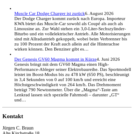
Muscle Car Dodge Charger ist zurück
6. August 2026
Der Dodge Charger kommt zurück nach Europa. Importeur
KWA bietet das Muscle-Car sowohl als Coupé als auch als
Limousine an. Zur Wahl stehen ein 3,0-Liter-Sechszylinder-
Biturbo und ein vollelektrischer Antrieb. Alle Motorisierungen
sind mit Allradantrieb gekoppelt, wobei beim Verbrenner bis
zu 100 Prozent der Kraft auch allein auf die Hinterachse
wirken können. Den Benziner gibt es…
Der Genesis GV60 Magma kommt in Kürze
4. Juni 2026
Genesis bringt mit dem GV60 Magma einen High-
Performance-Ableger seiner Elektrobaureihe. Das Sportmodell
leistet im Boost-Modus bis zu 478 kW (650 PS), beschleunigt
in 3,4 Sekunden von 0 auf 100 km/h und erreicht eine
Höchstgeschwindigkeit von 264 km/h. Das Drehmoment
beträgt 790 Newtonmeter. Über die „Magma“-Taste am
Lenkrad lassen sich spezielle Fahrmodi – darunter „GT“
und…
Kontakt
Jürgen C. Braun
Alte Kirchstraße 18