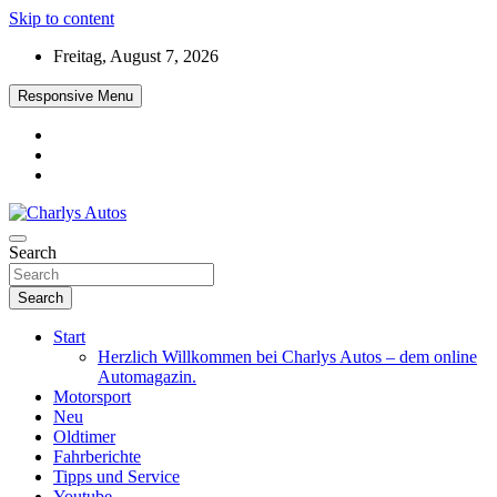
Skip to content
Freitag, August 7, 2026
Responsive Menu
Das neue Automagazin – global. regional. informativ. interaktiv
Search
Charlys Autos
Search
Start
Herzlich Willkommen bei Charlys Autos – dem online
Automagazin.
Motorsport
Neu
Oldtimer
Fahrberichte
Tipps und Service
Youtube