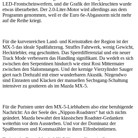
LED-Frontscheinwerfern, und die Grafik der Heckleuchten wurde
etwas überarbeitet. Der 2.0-Liter-Motor wird allerdings aus dem
Programm genommen, weil er die Euro 6e-Abgasnorm nicht mehr
auf die Reihe kriegt.
Für die kurvenreichen Land- und Kreisstraßen der Region ist der
MX-5 das ideale Spaßfahrzeug. Straffes Fahrwerk, wenig Gewicht,
Hecktriebler, eng geschnitten. Das Sperrdifferenzial und ein neuer
Track Mode verbessern das Handling signifikant. Da wedelt es sich
zwischen den Serpentinen hindurch wie einst Rosi Mittermaier
zwischen den Slalomstangen. Und der kernige Vierzylinder Sauger
giert nach Drehzahl mit einer wunderbaren Akustik. Nirgendwo
sind Einrasten und Klacken der manuellen Sechsgang-Schaltung
intensiver zu goutieren als im Mazda MX-5.
Für die Puristen unter den MX-5-Liebhabern also eine beruhigende
Nachricht: An der Seele des „Nippon-Roadsters“ hat sich nichts
geändert. Mazda bewahrt den klassischen Roadster-Gedanken
weiterhin vor dem Aussterben. Und vor der Dominanz der
Spaßbremsen und Kommazähler in ihren Elfenbeintürmen.