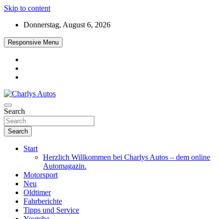
Skip to content
Donnerstag, August 6, 2026
Responsive Menu
Das neue Automagazin – global. regional. informativ. interaktiv
Search
Charlys Autos
Search
Start
Herzlich Willkommen bei Charlys Autos – dem online
Automagazin.
Motorsport
Neu
Oldtimer
Fahrberichte
Tipps und Service
Youtube